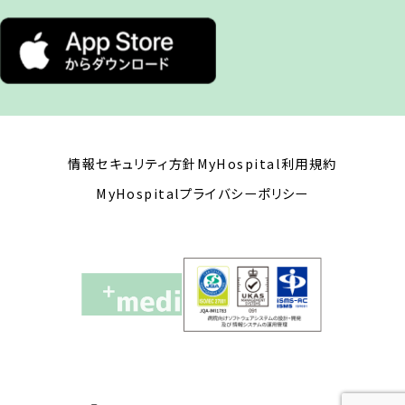
家族登録とは何ですか？
家族の端末で自分の情報を登録して
いるが、自分の端末でも利用できます
か？
アプリの登録に年齢制限はあります
情報セキュリティ方針
MyHospital利用規約
か？
MyHospitalプライバシーポリシー
子どもの登録を、親が行うことはでき
ますか？
子どもは16歳で未成年ですが、本人の
スマホに登録することはできますか？
通院している人の法定後見人として
通院している方の登録をしたいのです
が、できますか？
本人のサポートブース同席が難しいの