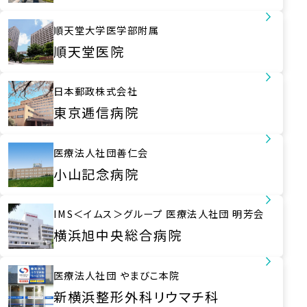
順天堂大学医学部附属
順天堂医院
日本郵政株式会社
東京逓信病院
医療法人社団善仁会
小山記念病院
IMS＜イムス＞グループ
医療法人社団 明芳会
横浜旭中央
総合病院
医療法人社団
やまびこ本院
新横浜整形外科
リウマチ科