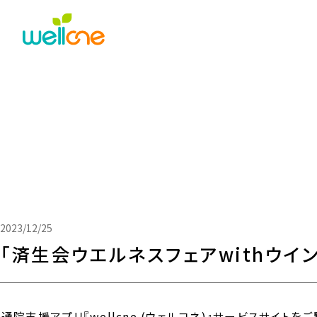
2023/12/25
「済生会ウエルネスフェアwithウイ
通院支援アプリ『wellcne (ウェルコネ)』サービスサイト