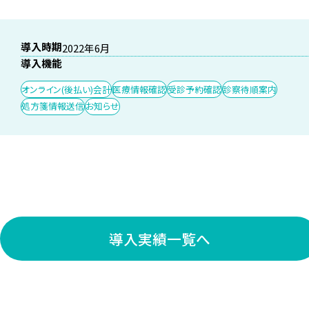
導入時期
2022年6月
導入機能
オンライン(後払い)会計
医療情報確認
受診予約確認
診察待順案内
処方箋情報送信
お知らせ
導入実績一覧へ